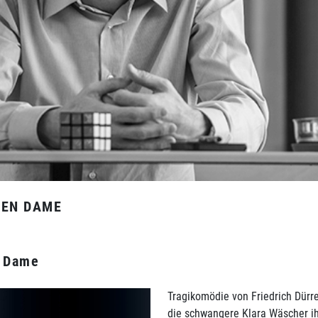
TEN DAME
n Dame
Tragikomödie von Friedrich Dürr
die schwangere Klara Wäscher ih