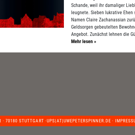
Schande, weil ihr damaliger Liebh
leugnete. Sieben lukrative Ehen 
Namen Claire Zachanassian zur
Geldsorgen gebeutelten Bewohne
Angebot. Zunächst lehnen die G
Mehr lesen »
R ·
70180 STUTTGART ·
UPS|AT|UWEPETERSPINNER.DE
·
IMPRESS