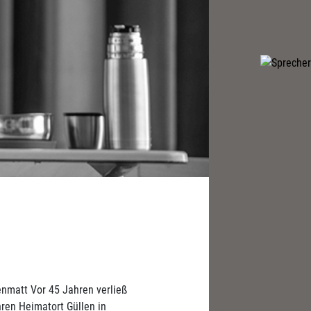
enmatt Vor 45 Jahren verließ
ren Heimatort Güllen in