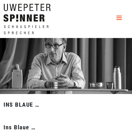
INS BLAUE …
Ins Blaue …