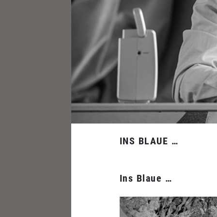
INS BLAUE …
Ins Blaue …