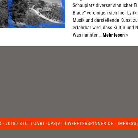
Schauplatz diverser sinnlicher Ei
Blaue“ vereinigen sich hier Lyri
Musik und darstellende Kunst z
erfahrbar wird, dass Kultur und
Was nannten…
Mehr lesen »
R ·
70180 STUTTGART ·
UPS|AT|UWEPETERSPINNER.DE
·
IMPRESS