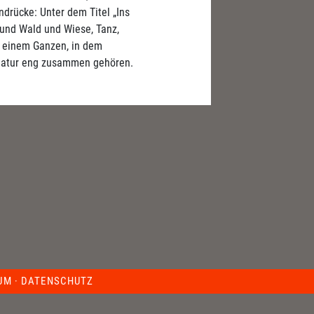
ndrücke: Unter dem Titel „Ins
k und Wald und Wiese, Tanz,
u einem Ganzen, in dem
 Natur eng zusammen gehören.
UM
·
DATENSCHUTZ